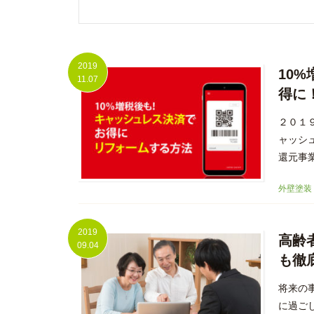
2019
10
11.07
得に
２０１
ャッシ
還元事
外壁塗装
2019
高齢
09.04
も徹
将来の
に過ご