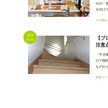
のの「
を付け
その他の
2016
【プ
03.30
注意
「中古
ので階
なのかど
内装リフ