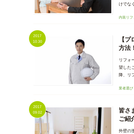
けでな
内装リフ
2017
【プ
10.30
方法
リフォ
望した
降、リ
業者選び
2017
皆さ
09.02
ご紹
外壁の