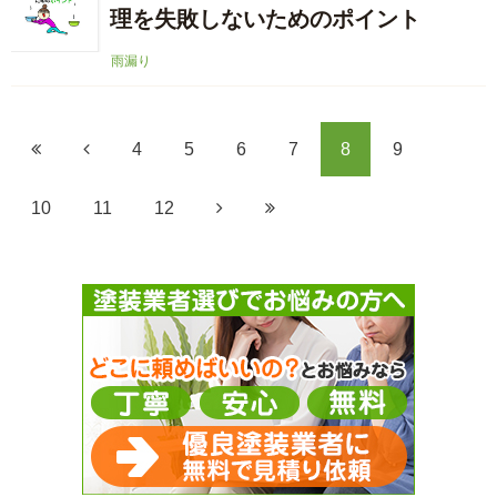
理を失敗しないためのポイント
雨漏り
4
5
6
7
8
9
10
11
12