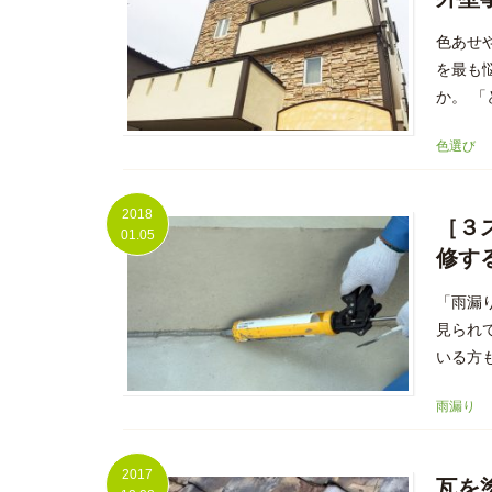
色あせ
を最も
か。 「
色選び
2018
［３
01.05
修す
「雨漏
見られ
いる方
雨漏り
2017
瓦を