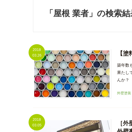
「屋根 業者」の検索結
2018
【塗
03.26
築年数
果たし
んか？ 
外壁塗装
2018
［外
03.05
外壁