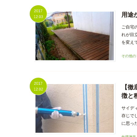
2017
用途
12.03
ご自宅
れが目
を変えて
その他の
2017
【徹
12.02
徴と
サイデ
存じで
に思った