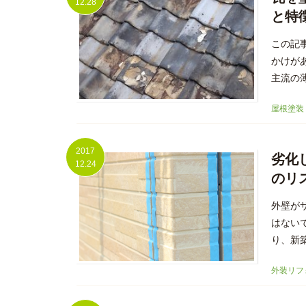
12.28
と特
この記
かけが
主流の
屋根塗装
2017
劣化
12.24
のリ
外壁が
はない
り、新
外装リフ