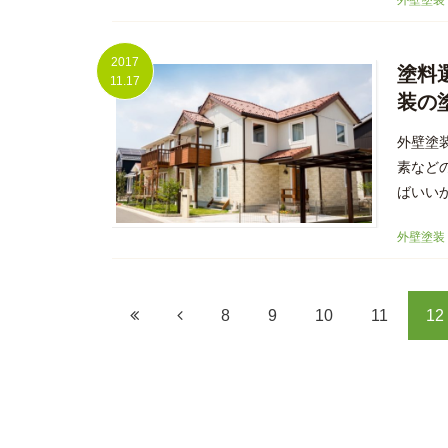
外壁塗装
2017
塗料
11.17
装の
外壁塗
素など
ばいい
外壁塗装
8
9
10
11
12