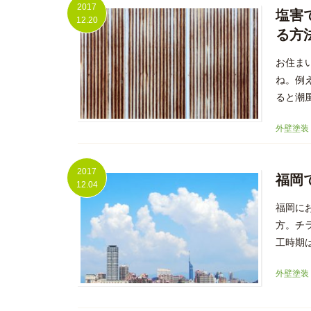
2017
塩害
12.20
る方
お住ま
ね。例
ると潮
外壁塗装
2017
福岡
12.04
福岡に
方。チ
工時期は
外壁塗装